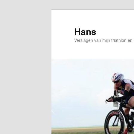
Spring
Spring
naar
naar
de
de
Hans
primaire
secundaire
Verslagen van mijn triathlon en
inhoud
inhoud