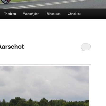
Triathlon
Wedstrijden
Blessures
Checklist
2
Aarschot