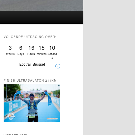
VOLGENDE UITDAGING OVER:
3
6
16
15
8
Weeks
Days
Hours
Minutes
Second
s
Ecotrail Brussel
i
FINISH ULTRABALATON 211KM