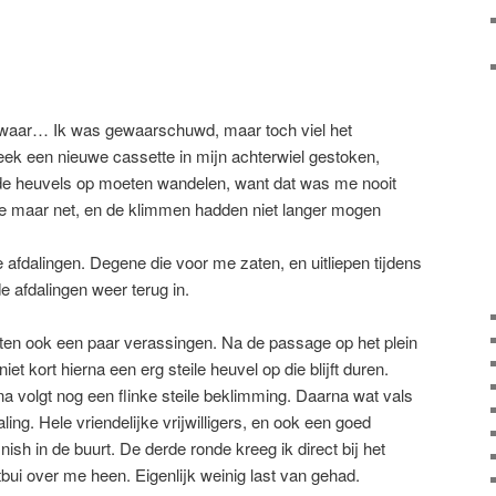
waar… Ik was gewaarschuwd, maar toch viel het
eek een nieuwe cassette in mijn achterwiel gestoken,
nde heuvels op moeten wandelen, want dat was me nooit
 me maar net, en de klimmen hadden niet langer mogen
afdalingen. Degene die voor me zaten, en uitliepen tijdens
e afdalingen weer terug in.
aten ook een paar verassingen. Na de passage op het plein
iet kort hierna een erg steile heuvel op die blijft duren.
 volgt nog een flinke steile beklimming. Daarna wat vals
ling. Hele vriendelijke vrijwilligers, en ook een goed
finish in de buurt. De derde ronde kreeg ik direct bij het
tbui over me heen. Eigenlijk weinig last van gehad.