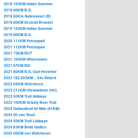
2018 102KM Indian Summer
2018 80KM B.G.
2019 50Km Nobressart (B)
2019 80KM Ecotrail Brussel
2019 123KM Indian Summer
2019 80KM B.G.
2020 111KM Petranpad
2021 112KM Petranpad
2021 73KM BUT
2021 100KM Winschoten
2021 87KM ISU
2021 80KM B.G. Oud Heverlee
2022 162,453KM – 24u Sittard
2023 65KM Walcheren
2023
211KM
Ultrabalaton (HU)
2023 50KM Trail lábbaye
2023 100KM Grizzly Bear
Trail
2024 Sallandtrail 50 Mile (81KM)
2024 60 van Texel
2024 50KM Trail Lábbaye
2024 83KM Bello Gallico
2025 65KM van Walcheren