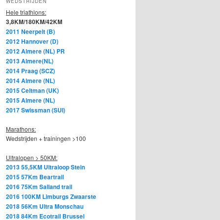
WEDSTRIJDEN
Hele triathlons:
3,8KM/180KM/42KM
2011 Neerpelt (B)
2012 Hannover (D)
2012 Almere (NL) PR
2013 Almere(NL)
2014 Praag (SCZ)
2014 Almere (NL)
2015 Celtman (UK)
2015 Almere (NL)
2017 Swissman (SUI)
Marathons:
Wedstrijden + trainingen >100
Ultralopen > 50KM:
2013 55,5KM Ultraloop Stein
2015 57Km Beartrail
2016 75Km Salland trail
2016 100KM Limburgs Zwaarste
2018 56Km Ultra Monschau
2018 84Km Ecotrail Brussel