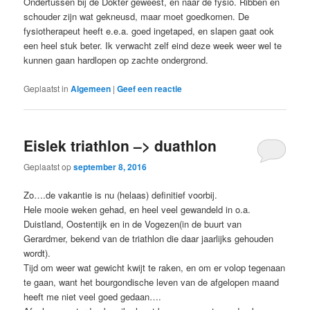
Ondertussen bij de Dokter geweest, en naar de fysio. Ribben en
schouder zijn wat gekneusd, maar moet goedkomen. De
fysiotherapeut heeft e.e.a. goed ingetaped, en slapen gaat ook
een heel stuk beter. Ik verwacht zelf eind deze week weer wel te
kunnen gaan hardlopen op zachte ondergrond.
Geplaatst in
Algemeen
|
Geef een reactie
Eislek triathlon –> duathlon
Geplaatst op
september 8, 2016
Zo….de vakantie is nu (helaas) definitief voorbij.
Hele mooie weken gehad, en heel veel gewandeld in o.a.
Duistland, Oostentijk en in de Vogezen(in de buurt van
Gerardmer, bekend van de triathlon die daar jaarlijks gehouden
wordt).
Tijd om weer wat gewicht kwijt te raken, en om er volop tegenaan
te gaan, want het bourgondische leven van de afgelopen maand
heeft me niet veel goed gedaan….