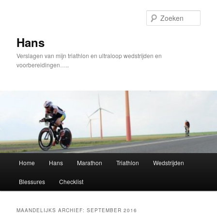
Spring
Spring
naar
naar
Zoek
de
de
primaire
secundaire
Hans
inhoud
inhoud
Verslagen van mijn triathlon en ultraloop wedstrijden en
voorbereidingen…..
Hoofdmenu
Home
Hans
Marathon
Triathlon
Wedstrijden
Blessures
Checklist
MAANDELIJKS ARCHIEF:
SEPTEMBER 2016