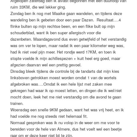
Afgelopen zaterdag ben ik alvast begonnen met een duurloop van
ruim 33KM, die wel lekker ging.
Zondag ben ik nog met Maaike gaan wandelen, en tijdens deze
wandeling ben ik gebeten door een paar Dazen. Resultaat….4
flinke bulten op mijn rechtse been, en een flike bult op mijn
schouderblad, want ik ben super allergisch voor die
dazenbeten. Maandagavond dus even getwijfeld of het verstandig
was om ver te lopen, maar nadat ik een paar kilometer weg was,
had ik niet veel pijn meer. Het rondje werd 17KM, en toen ik
stopte voelde ik mijn achillespezen + kuit heel erg goed, maar
afgezien daarvan wel een prettig gevoel.
Dinsdag bleek tijdens de controle bij de tandarts dat mijn kies
linksboven getrokken moest worden omdat 1 van de wortels
afgebroken was….Omdat ik een hele lijst met zaken mee
gekregen had waar ik op moest letten, en dingen die ik wel/niet
mocht doen, leek het me niet verstandig om die avond te gaan
trainen.
Woensdag een snelle 9KM gedaan, want het was vrij heet, en ik
had voelde me nog steeds niet helemaal fit.
Normaal gesproken was ik nu volop in de weer om me voor te
bereiden voor de hele van Almere, dus het voelt wel een beetje
raar om er deze keer niet bij te zijn.