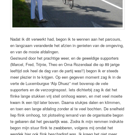
Nadat ik dit verwerkt had, begon ik te wennen aan het parcours,
en langzaam veranderde het afzien in genieten van de omgeving,
en van de mooie afdalingen.
Gesteund door het prachtige weer, en de geweldige supporters
(Marcel, Fred, Trijnie, Theo en Oma Rozendaal die op 89 jarige
leeftijd ook heel de dag van de partij was!!) begon ik er steeds
meer plezier in te krijgen. Op een gegeven moment zag ik in de
verte de Luxemburgse “Alp Dhuez” met bovenop de vele
supporters en de verzorginspost. Iets dichterbij zag ik dat het
flinke lange stukken vrij steil omhoog waren, en met veel moeite
kwam ik een tijd later boven. Daarna stukjes dalen en klimmen,
en toen een lange afdaling zonder al te veel bochten. De snelheid
liep flink omhoog, tot plotseling iemand van de organisatie begon
te gebaren dat het gevaarlijk was. Zodra ik mijn remmen indrukte
begon mijn stuur flink te zwabberen, volgens mij omdat het
wegdek hier ook flink beschadigd was. Ik kreeg het niet meer