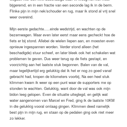
bijgeremd, en in een fractie van een seconde lag ik in de berm.
Flinke pijn in mijn nek/schouder en rug, maar ik stond al vrij snel
weer overeind.
Mijn eerste gedachte…..einde wedstrijd, en wachten op de
bezemwagen. Maar even later eerst maar eens gecheckt hoe de
fiets er bij stond. Allebei de wielen liepen aan, en moesten even
opnieuw ingespannen worden. Verder stond alleen (het
beschadigde) stuur scheef, en later bleek ook het schakelen wat
problemen te geven. Dus weer terug op de fiets gestapt, en
voorzichtig aan het laatste stuk begonnen. Balen van de val,
maar tegelijkertijd erg gelukkig dat ik het er nog zo goed vanaf
gebracht had, kropen de kilometers voorbij, Na een heel stuk
klimmen kwam ik weer op een punt waar de supporters me op
stonden te wachten. Gelukkig, want door de val was ook mijn
bidon leeg gelopen. Even de situatie uiteglegd, en gelijk wat
water aangenomen van Marcel en Fred, ging ik de laatste 10KM
in die gelukkig vooral omlaag gingen. Klimmen deed namelijk
best pijn in mijn rug, en staan op de pedalen ging ook niet meer
zo lekker.