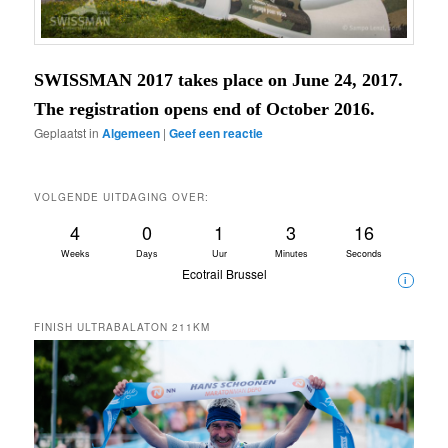
SWISSMAN 2017 takes place on June 24, 2017.
The registration opens end of October 2016.
Geplaatst in
Algemeen
|
Geef een reactie
VOLGENDE UITDAGING OVER:
4
0
1
3
14
Weeks
Days
Uur
Minutes
Seconds
Ecotrail Brussel
i
FINISH ULTRABALATON 211KM