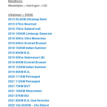
Marathons:
Wedstrijden + trainingen >100
Ultralopen > 50KM:
2013 55,5KM Ultraloop Stein
2015 57Km Beartrail
2016 75Km Salland trail
2016 100KM Limburgs Zwaarste
2018 56Km Ultra Monschau
2018 84Km Ecotrail Brussel
2018 102KM Indian Summer
2018 80KM B.G.
2019 50Km Nobressart (B)
2019 80KM Ecotrail Brussel
2019 123KM Indian Summer
2019 80KM B.G.
2020 111KM Petranpad
2021 112KM Petranpad
2021 73KM BUT
2021 100KM Winschoten
2021 87KM ISU
2021 80KM B.G. Oud Heverlee
2022 162,453KM – 24u Sittard