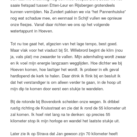
saaie fietspad tussen Etten-Leur en Rijsbergen grotendeels
kunnen vermijden. Na Zundert pakken we via “het Pannenhuiske”
nog wat schaduw mee, en eenmaal in Schijf vullen we opnieuw
onze flesjes. Vanaf daar richten we ons op het volgende
watertappunt in Hoeven.
Tot nu toe gaat het, afgezien van het lage tempo, best goed.
Maar vlak voor het viaduct bij St. Willebrord begint de klim (nou
ja, vals plat) me zwaarder te vallen. Mijn ademhaling wordt zwaar
en ik voel mijn energie langzaam wegglijden. Hoe dichter we bij
Hoeven komen, hoe lastiger het wordt. Ik probeer in elk geval
hardlopend de kerk te halen. Daar drink ik flink bij en besluit ik
dat het verstandiger is om alleen verder te gaan, in de hoop uit
mijn dip te komen door eerst een stukje te wandelen.
Bij de rotonde bij Bovendonk scheiden onze wegen. Ik dribbel
rustig richting de Kruisstraat en zie dat ik rond de 55 kilometer uit
zal komen. Ik hoef niet lang na te denken: op precies 55
kilometer stop ik mijn horloge en wandel het laatste stukje uit.
Later zie ik op Strava dat Jan gewoon zijn 70 kilometer heeft