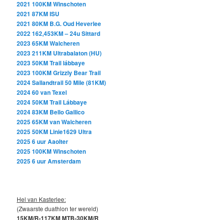
2021 100KM Winschoten
2021 87KM ISU
2021 80KM B.G. Oud Heverlee
2022 162,453KM – 24u Sittard
2023 65KM Walcheren
2023
211KM
Ultrabalaton (HU)
2023 50KM Trail lábbaye
2023 100KM Grizzly Bear
Trail
2024 Sallandtrail 50 Mile (81KM)
2024 60 van Texel
2024 50KM Trail Lábbaye
2024 83KM Bello Gallico
2025 65KM van Walcheren
2025 50KM Linie1629 Ultra
2025 6 uur Aaolter
2025 100KM Winschoten
2025 6 uur Amsterdam
Hel van Kasterlee:
(Zwaarste duathlon ter wereld)
15KM/R-117KM MTB-30KM/R