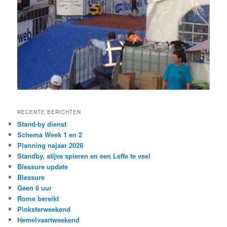
RECENTE BERICHTEN
Stand-by dienst
Schema Week 1 en 2
Planning najaar 2026
Standby, stijve spieren en een Leffe te veel
Blessure update
Blessure
Geen 6 uur
Rome bereikt
Pinksterweekend
Hemelvaartweekend