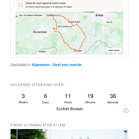
Geplaatst in
Algemeen
|
Geef een reactie
VOLGENDE UITDAGING OVER:
3
6
11
19
35
Weeks
Days
Hours
Minutes
Seconds
Ecotrail Brussel
i
FINISH ULTRABALATON 211KM