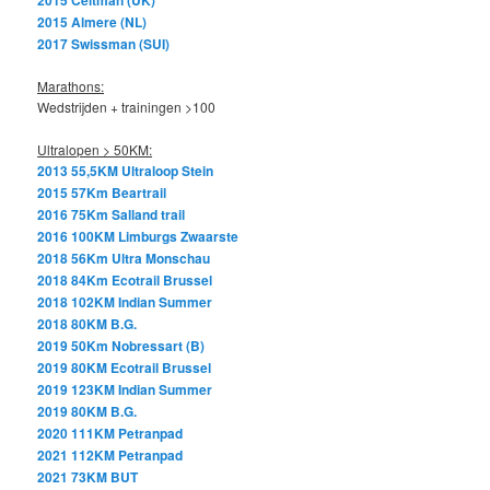
2015 Almere (NL)
2017 Swissman (SUI)
Marathons:
Wedstrijden + trainingen >100
Ultralopen > 50KM:
2013 55,5KM Ultraloop Stein
2015 57Km Beartrail
2016 75Km Salland trail
2016 100KM Limburgs Zwaarste
2018 56Km Ultra Monschau
2018 84Km Ecotrail Brussel
2018 102KM Indian Summer
2018 80KM B.G.
2019 50Km Nobressart (B)
2019 80KM Ecotrail Brussel
2019 123KM Indian Summer
2019 80KM B.G.
2020 111KM Petranpad
2021 112KM Petranpad
2021 73KM BUT