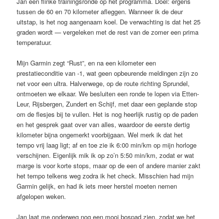
Jan een flinke trainingsronde op het programma. Doel: ergens
tussen de 60 en 70 kilometer afleggen. Wanneer ik de deur
uitstap, is het nog aangenaam koel. De verwachting is dat het 25
graden wordt — vergeleken met de rest van de zomer een prima
temperatuur.
Mijn Garmin zegt “Rust”, en na een kilometer een
prestatieconditie van -1, wat geen opbeurende meldingen zijn zo
net voor een ultra. Halverwege, op de route richting Sprundel,
ontmoeten we elkaar. We besluiten een ronde te lopen via Etten-
Leur, Rijsbergen, Zundert en Schijf, met daar een geplande stop
om de flesjes bij te vullen. Het is nog heerlijk rustig op de paden
en het gesprek gaat over van alles, waardoor de eerste dertig
kilometer bijna ongemerkt voorbijgaan. Wel merk ik dat het
tempo vrij laag ligt; af en toe zie ik 6:00 min/km op mijn horloge
verschijnen. Eigenlijk mik ik op zo’n 5:50 min/km, zodat er wat
marge is voor korte stops, maar op de een of andere manier zakt
het tempo telkens weg zodra ik het check. Misschien had mijn
Garmin gelijk, en had ik iets meer herstel moeten nemen
afgelopen weken.
Jan laat me onderweg nog een mooi bospad zien, zodat we het