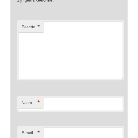
*
*
Reactie
*
Naam
*
E-mail