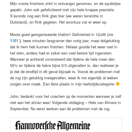
Mijn mooie finishers shirt in ontvangst genomen, en de spulletjes
gepakt. John ook gefeliciteerd met zijn hele knappe prestatie.
S’avonds nog een flink glas bier (we waren tenslotte in
Duitsland), en flink gegeten. Het avontuur zat er weer op.
Mooie goed georganiseerde triatlon! Gefinished in 12u36 (zie
1101
)
, twee minuten langzamer dan vorig jaar, maar dolgelukkig
dat ik hem heb kunnen finishen. Helaas gooide het weer roet in
het eten, anders had er zeker een veel betere tijd ingezeten.
Wanneer je achteraf constateerd dat tijdens de hele meer dan
50% en tijdens de halve bijna 2/3 uitgevallen is, dan realiseer je
je dat de eindtijd in dit geval bijzaak is. Vooral de problemen met
de rug zijn gelukkig meegevallen, waar ik me eigenlijk al weken
zorgen over maak. Een 8ste plaats in mijn leefstijdscategorie
John, bedankt voor het coachen op de momenten wanneer je zelf
niet aan het afzien was! Volgende uitdaging – Hele van Almere in
September. Nu eerst werken aan de problemen met de rug.