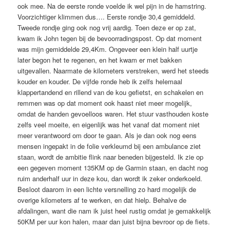
ook mee. Na de eerste ronde voelde ik wel pijn in de hamstring.
Voorzichtiger klimmen dus…. Eerste rondje 30,4 gemiddeld.
Tweede rondje ging ook nog vrij aardig. Toen deze er op zat,
kwam ik John tegen bij de bevoorradingspost. Op dat moment
was mijn gemiddelde 29,4Km. Ongeveer een klein half uurtje
later begon het te regenen, en het kwam er met bakken
uitgevallen. Naarmate de kilometers verstreken, werd het steeds
kouder en kouder. De vijfde ronde heb ik zelfs helemaal
klappertandend en rillend van de kou gefietst, en schakelen en
remmen was op dat moment ook haast niet meer mogelijk,
omdat de handen gevoelloos waren. Het stuur vasthouden koste
zelfs veel moeite, en eigenlijk was het vanaf dat moment niet
meer verantwoord om door te gaan. Als je dan ook nog eens
mensen ingepakt in de folie verkleumd bij een ambulance ziet
staan, wordt de ambitie flink naar beneden bijgesteld. Ik zie op
een gegeven moment 135KM op de Garmin staan, en dacht nog
ruim anderhalf uur in deze kou, dan wordt ik zeker onderkoeld.
Besloot daarom in een lichte versnelling zo hard mogelijk de
overige kilometers af te werken, en dat hielp. Behalve de
afdalingen, want die nam ik juist heel rustig omdat je gemakkelijk
50KM per uur kon halen, maar dan juist bijna bevroor op de fiets.