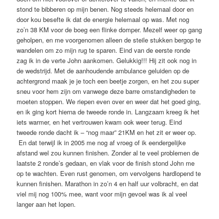
stond te bibberen op mijn benen. Nog steeds helemaal door en
door kou besefte ik dat de energie helemaal op was. Met nog
zo’n 38 KM voor de boeg een flinke domper. Mezelf weer op gang
geholpen, en me voorgenomen alleen de steile stukken bergop te
wandelen om zo mijn rug te sparen. Eind van de eerste ronde
zag ik in de verte John aankomen. Gelukkig!!! Hij zit ook nog in
de wedstrijd. Met de aanhoudende ambulance geluiden op de
achtergrond maak je je toch een beetje zorgen, en het zou super
sneu voor hem zijn om vanwege deze barre omstandigheden te
moeten stoppen. We riepen even over en weer dat het goed ging,
en ik ging kort hierna de tweede ronde in. Langzaam kreeg ik het
iets warmer, en het vertrouwen kwam ook weer terug. Eind
tweede ronde dacht ik – “nog maar” 21KM en het zit er weer op.
En dat terwijl ik in 2005 me nog af vroeg of ik eendergelijke
afstand wel zou kunnen finishen. Zonder al te veel problemen de
laatste 2 ronde’s gedaan, en vlak voor de finish stond John me
op te wachten. Even rust genomen, om vervolgens hardlopend te
kunnen finishen. Marathon in zo’n 4 en half uur volbracht, en dat
viel mij nog 100% mee, want voor mijn gevoel was ik al veel
langer aan het lopen.