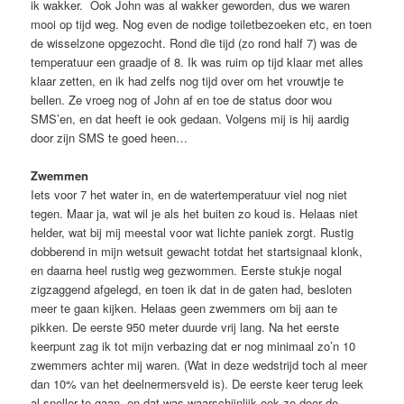
ik wakker. Ook John was al wakker geworden, dus we waren
mooi op tijd weg. Nog even de nodige toiletbezoeken etc, en toen
de wisselzone opgezocht. Rond die tijd (zo rond half 7) was de
temperatuur een graadje of 8. Ik was ruim op tijd klaar met alles
klaar zetten, en ik had zelfs nog tijd over om het vrouwtje te
bellen. Ze vroeg nog of John af en toe de status door wou
SMS’en, en dat heeft ie ook gedaan. Volgens mij is hij aardig
door zijn SMS te goed heen…
Zwemmen
Iets voor 7 het water in, en de watertemperatuur viel nog niet
tegen. Maar ja, wat wil je als het buiten zo koud is. Helaas niet
helder, wat bij mij meestal voor wat lichte paniek zorgt. Rustig
dobberend in mijn wetsuit gewacht totdat het startsignaal klonk,
en daarna heel rustig weg gezwommen. Eerste stukje nogal
zigzaggend afgelegd, en toen ik dat in de gaten had, besloten
meer te gaan kijken. Helaas geen zwemmers om bij aan te
pikken. De eerste 950 meter duurde vrij lang. Na het eerste
keerpunt zag ik tot mijn verbazing dat er nog minimaal zo’n 10
zwemmers achter mij waren. (Wat in deze wedstrijd toch al meer
dan 10% van het deelnermersveld is). De eerste keer terug leek
al sneller te gaan, en dat was waarschijnlijk ook zo door de