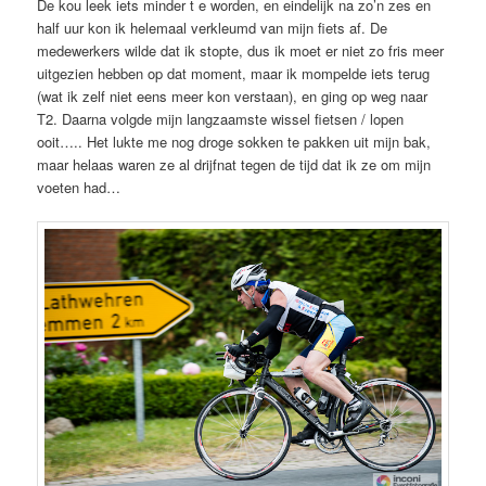
De kou leek iets minder t e worden, en eindelijk na zo’n zes en
half uur kon ik helemaal verkleumd van mijn fiets af. De
medewerkers wilde dat ik stopte, dus ik moet er niet zo fris meer
uitgezien hebben op dat moment, maar ik mompelde iets terug
(wat ik zelf niet eens meer kon verstaan), en ging op weg naar
T2. Daarna volgde mijn langzaamste wissel fietsen / lopen
ooit….. Het lukte me nog droge sokken te pakken uit mijn bak,
maar helaas waren ze al drijfnat tegen de tijd dat ik ze om mijn
voeten had…