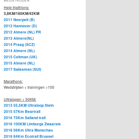
WEDSTRIJDEN
Hele triathlons:
3,8KM/180KM/42KM
2011 Neerpelt (B)
2012 Hannover (D)
2012 Almere (NL) PR
2013 Almere(NL)
2014 Praag (SCZ)
2014 Almere (NL)
2015 Celtman (UK)
2015 Almere (NL)
2017 Swissman (SUI)
Marathons:
Wedstrijden + trainingen >100
Ultralopen > 50KM:
2013 55,5KM Ultraloop Stein
2015 57Km Beartrail
2016 75Km Salland trail
2016 100KM Limburgs Zwaarste
2018 56Km Ultra Monschau
2018 84Km Ecotrail Brussel