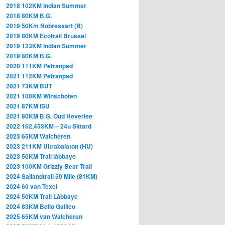
2018 102KM Indian Summer
2018 80KM B.G.
2019 50Km Nobressart (B)
2019 80KM Ecotrail Brussel
2019 123KM Indian Summer
2019 80KM B.G.
2020 111KM Petranpad
2021 112KM Petranpad
2021 73KM BUT
2021 100KM Winschoten
2021 87KM ISU
2021 80KM B.G. Oud Heverlee
2022 162,453KM – 24u Sittard
2023 65KM Walcheren
2023
211KM
Ultrabalaton (HU)
2023 50KM Trail lábbaye
2023 100KM Grizzly Bear
Trail
2024 Sallandtrail 50 Mile (81KM)
2024 60 van Texel
2024 50KM Trail Lábbaye
2024 83KM Bello Gallico
2025 65KM van Walcheren