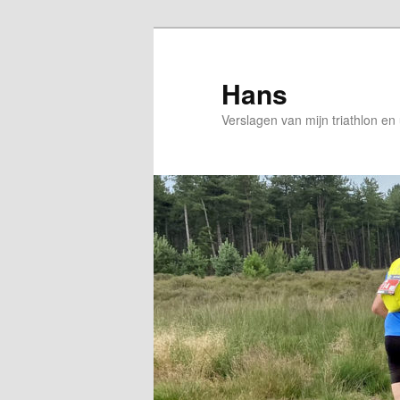
Spring
Spring
naar
naar
de
de
Hans
primaire
secundaire
Verslagen van mijn triathlon en
inhoud
inhoud