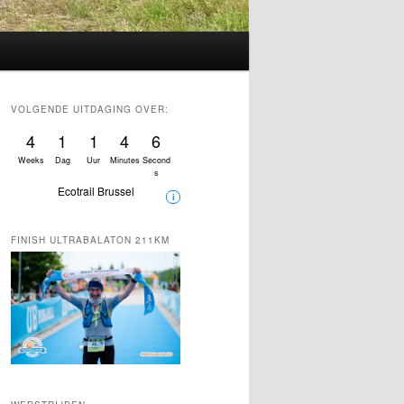
VOLGENDE UITDAGING OVER:
4
1
1
4
5
Weeks
Dag
Uur
Minutes
Second
s
Ecotrail Brussel
i
FINISH ULTRABALATON 211KM