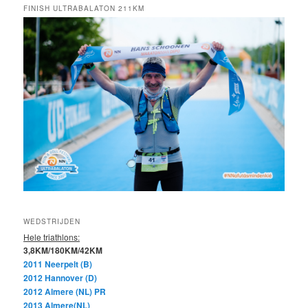
FINISH ULTRABALATON 211KM
WEDSTRIJDEN
Hele triathlons:
3,8KM/180KM/42KM
2011 Neerpelt (B)
2012 Hannover (D)
2012 Almere (NL) PR
2013 Almere(NL)