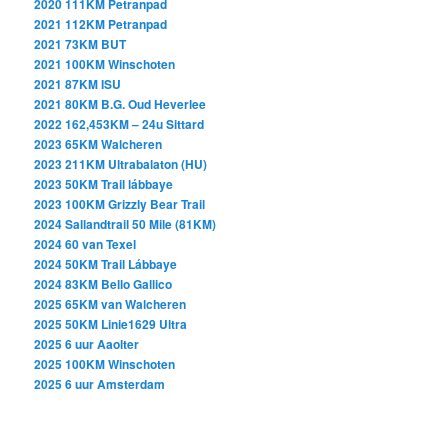
2020 111KM Petranpad
2021 112KM Petranpad
2021 73KM BUT
2021 100KM Winschoten
2021 87KM ISU
2021 80KM B.G. Oud Heverlee
2022 162,453KM – 24u Sittard
2023 65KM Walcheren
2023
211KM
Ultrabalaton (HU)
2023 50KM Trail lábbaye
2023 100KM Grizzly Bear
Trail
2024 Sallandtrail 50 Mile (81KM)
2024 60 van Texel
2024 50KM Trail Lábbaye
2024 83KM Bello Gallico
2025 65KM van Walcheren
2025 50KM Linie1629 Ultra
2025 6 uur Aaolter
2025 100KM Winschoten
2025 6 uur Amsterdam