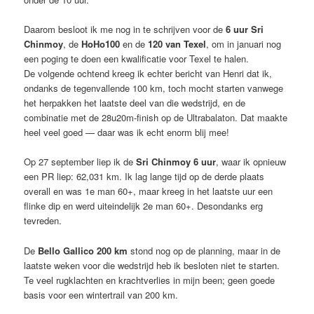
Daarom besloot ik me nog in te schrijven voor de
6 uur Sri
Chinmoy
, de
HoHo100
en de
120 van Texel
, om in januari nog
een poging te doen een kwalificatie voor Texel te halen.
De volgende ochtend kreeg ik echter bericht van Henri dat ik,
ondanks de tegenvallende 100 km, toch mocht starten vanwege
het herpakken het laatste deel van die wedstrijd, en de
combinatie met de 28u20m-finish op de Ultrabalaton. Dat maakte
heel veel goed — daar was ik echt enorm blij mee!
Op 27 september liep ik de
Sri Chinmoy 6 uur
, waar ik opnieuw
een PR liep: 62,031 km. Ik lag lange tijd op de derde plaats
overall en was 1e man 60+, maar kreeg in het laatste uur een
flinke dip en werd uiteindelijk 2e man 60+. Desondanks erg
tevreden.
De
Bello Gallico 200 km
stond nog op de planning, maar in de
laatste weken voor die wedstrijd heb ik besloten niet te starten.
Te veel rugklachten en krachtverlies in mijn been; geen goede
basis voor een wintertrail van 200 km.